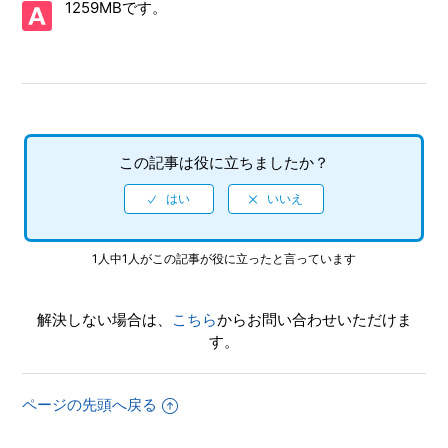
1259MBです。
【PSP/J.LEAGUE プロサッカークラブをつくろう！8 EURO
PLUS】「初期クラブ解雇」とは何か
【PSP/J.LEAGUE プロサッカークラブをつくろう！8 EURO
PLUS】インストール機能はあるか
【PSP/J.LEAGUE プロサッカークラブをつくろう！8 EURO
この記事は役に立ちましたか？
PLUS】エディット選手は何名まで自クラブに入団させるこ
とができるのか
【PSP/J.LEAGUE プロサッカークラブをつくろう！8 EURO
PLUS】エンディング後は新要素が追加されるのか
1人中1人がこの記事が役に立ったと言っています
【PSP/J.LEAGUE プロサッカークラブをつくろう！8 EURO
解決しない場合は、
こちら
からお問い合わせいただけま
PLUS】クラブオーナーと公約、解雇条件を決めていないの
す。
に設定されている
【PSP/J.LEAGUE プロサッカークラブをつくろう！8 EURO
ページの先頭へ戻る
PLUS】ゲームに収録されている選手で、獲得できない選手
はいるのか