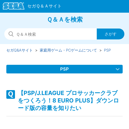
Ｑ＆Ａを検索
セガQ&Aサイト
家庭用ゲーム・PCゲームについて
PSP
PSP
【PSP/J.LEAGUE プロサッカークラブをつくろう！8 EURO
PLUS】PS3版、PS Vita版「サカつく」との違いは何か
【PSP/J.LEAGUE プロサッカークラブ
をつくろう！8 EURO PLUS】ダウンロ
【PSP/J.LEAGUE プロサッカークラブをつくろう！8 EURO
ード版の容量を知りたい
PLUS】「作成済み監督データを使用」から新たにクラブデ
ータを作成した場合、どの情報を引き継ぐことが可能か