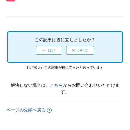
【PSP/J.LEAGUE プロサッカークラブをつくろう！8 EURO
PLUS】「初期クラブ解雇」とは何か
【PSP/J.LEAGUE プロサッカークラブをつくろう！8 EURO
PLUS】インストール機能はあるか
この記事は役に立ちましたか？
【PSP/J.LEAGUE プロサッカークラブをつくろう！8 EURO
PLUS】エディット選手は何名まで自クラブに入団させるこ
とができるのか
1人中0人がこの記事が役に立ったと言っています
【PSP/J.LEAGUE プロサッカークラブをつくろう！8 EURO
PLUS】エンディング後は新要素が追加されるのか
解決しない場合は、
こちら
からお問い合わせいただけま
【PSP/J.LEAGUE プロサッカークラブをつくろう！8 EURO
す。
PLUS】クラブオーナーと公約、解雇条件を決めていないの
に設定されている
ページの先頭へ戻る
【PSP/J.LEAGUE プロサッカークラブをつくろう！8 EURO
PLUS】ゲームに収録されている選手で、獲得できない選手
はいるのか