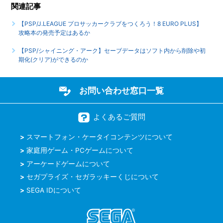
関連記事
【PSP/J.LEAGUE プロサッカークラブをつくろう！8 EURO
【PSP/J.LEAGUE プロサッカークラブをつくろう！8 EURO PLUS】
PLUS】ゲームシェアリング機能には対応しているのか
攻略本の発売予定はあるか
【PSP/シャイニング・アーク】セーブデータはソフト内から削除や初
【PSP/J.LEAGUE プロサッカークラブをつくろう！8 EURO
期化(クリア)ができるのか
PLUS】セーブデータはソフト内から削除や初期化ができる
のか
お問い合わせ窓口一覧
もっと見る
よくあるご質問
スマートフォン・ケータイコンテンツについて
家庭用ゲーム・PCゲームについて
アーケードゲームについて
セガプライズ・セガラッキーくじについて
SEGA IDについて