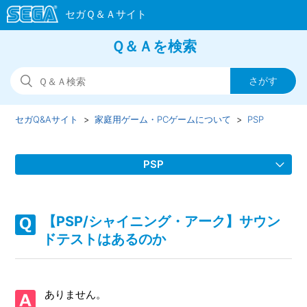
Ｑ＆Ａを検索
セガQ&Aサイト
家庭用ゲーム・PCゲームについて
PSP
PSP
【PSP/J.LEAGUE プロサッカークラブをつくろう！8 EURO
PLUS】PS3版、PS Vita版「サカつく」との違いは何か
【PSP/シャイニング・アーク】サウン
ドテストはあるのか
【PSP/J.LEAGUE プロサッカークラブをつくろう！8 EURO
PLUS】「作成済み監督データを使用」から新たにクラブデ
ータを作成した場合、どの情報を引き継ぐことが可能か
ありません。