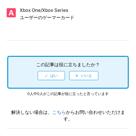
ゲーム画面写真を、動画サイト／SNS等で公開してもいいで
すか
Xbox One/Xbox Series
ユーザーのゲーマーカード
【Xbox One・Xbox Series X|S/龍が如く８】何をしたらい
いか、どこへ行けばいいか、バトルで勝てない場合はどうす
ればいいですか
【Xbox One・Xbox Series X|S/龍が如く８】シェア機能に
対応していますか（制限されている機能はありますか）
この記事は役に立ちましたか？
【Xbox One・Xbox Series X|S/龍が如く８】クリア後、2周
めができるモードはありますか。
【Xbox One・Xbox Series X|S/龍が如く８】パチンコやパ
0人中0人がこの記事が役に立ったと言っています
チスロはできますか
解決しない場合は、
こちら
からお問い合わせいただけま
【Xbox One・Xbox Series X|S/龍が如く８】Xbox Series
す。
X|SとXbox OneとWindowsでは実績は共有ですか、それと
も別々になりますか