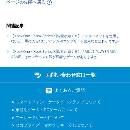
ページの先頭へ戻る
【Xbox One・Xbox Series X|S/龍が如く８】トロフィー、
実績機能はありますか
【Xbox One・Xbox Series X|S/龍が如く８】各難易度の違
関連記事
いは何ですか
【Xbox One・Xbox Series X|S/龍が如く８】インターネットを使用し
ないと、手に入らないアイテムやコンプリート要素などはありますか
もっと見る
【Xbox One・Xbox Series X|S/龍が如く８】「MULTIPLAYER MINI
GAME」はオンライン対戦が可能なゲームがありますか
お問い合わせ窓口一覧
よくあるご質問
スマートフォン・ケータイコンテンツについて
家庭用ゲーム・PCゲームについて
アーケードゲームについて
セガプライズ・セガラッキーくじについて