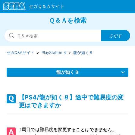
Ｑ＆Ａを検索
セガQ&Aサイト
PlayStation 4
龍が如く８
龍が如く８
【PS4/龍が如く８】プロダクトコード（DLCコード）はど
こで入力しますか（早期購入特典など）
【PS4/龍が如く８】途中で難易度の変
更はできますか
【PS4/龍が如く８】Steam版の問い合わせ先はどこですか
【PS4/龍が如く８】取扱説明書（マニュアル）はあります
1周目では難易度を変更することはできません。
か