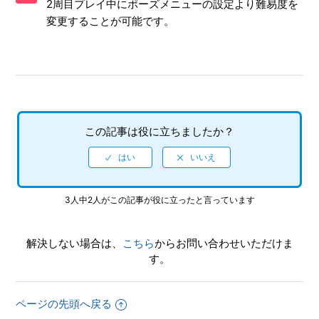
2周目プレイ中にポーズメニューの設定より難易度を
変更することが可能です。
【PS4/龍が如く８】シェア機能に対応していますか（制限
されている機能はありますか）
【PS4/龍が如く８】プレイ動画やゲーム画面写真を、動画
サイト／SNS等で公開してもいいですか
【PS4/龍が如く８】何をしたらいいか、どこへ行けばいい
この記事は役に立ちましたか？
か、バトルで勝てない場合はどうすればいいですか
【PS4/龍が如く８】クリア後、2周めができるモードはあり
ますか。
3人中2人がこの記事が役に立ったと言っています
【PS4/龍が如く８】パチンコやパチスロはできますか
解決しない場合は、
こちら
からお問い合わせいただけま
【PS4/龍が如く８】PS4版とPS5版ではトロフィーは別々に
す。
なりますか
ページの先頭へ戻る
【PS4/龍が如く８】トロフィー、実績機能はありますか