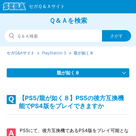
Ｑ＆Ａを検索
セガQ&Aサイト
PlayStation 5
龍が如く８
龍が如く８
【PS5/龍が如く８】ダウンロードコンテンツ（DLC）がゲー
ム内に反映されていない（早期購入特典など）
【PS5/龍が如く８】PS5の後方互換機
能でPS4版をプレイできますか
【PS5/龍が如く８】Steam版の問い合わせ先はどこですか
【PS5/龍が如く８】取扱説明書（マニュアル）はありますか
PS5にて、後方互換機であるPS4版をプレイ可能とな