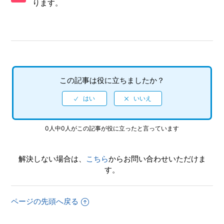
ります。
【PS5/龍が如く８】プレイ動画やゲーム画面写真を、動画サ
イト／SNS等で公開してもいいですか
【PS5/龍が如く８】シェア機能に対応していますか（制限さ
れている機能はありますか）
【PS5/龍が如く８】何をしたらいいか、どこへ行けばいい
この記事は役に立ちましたか？
か、バトルで勝てない場合はどうすればいいですか
【PS5/龍が如く８】クリア後、2周めができるモードはあり
ますか。
0人中0人がこの記事が役に立ったと言っています
【PS5/龍が如く８】パチンコやパチスロはできますか
解決しない場合は、
こちら
からお問い合わせいただけま
【PS5/龍が如く８】PS4版とPS5版ではトロフィーは別々に
す。
なりますか
ページの先頭へ戻る
【PS5/龍が如く８】トロフィー、実績機能はありますか
もっと見る