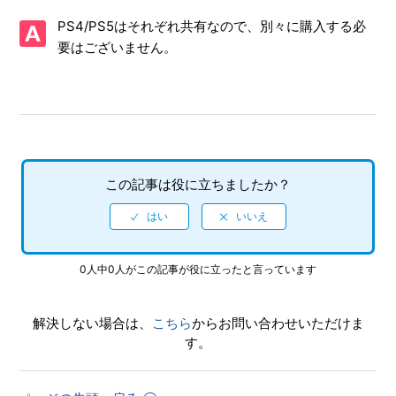
【PS5/エンドレス ダンジョン】シェア機能に対応していま
PS4/PS5はそれぞれ共有なので、別々に購入する必
すか（制限されている機能はありますか）
要はございません。
【PS5/エンドレス ダンジョン】トロフィー、実績機能はあ
りますか
【PS5/エンドレス ダンジョン】難易度設定はありますか
【PS5/エンドレス ダンジョン】オンラインプレイでボイス
この記事は役に立ちましたか？
チャットをすることはできますか
【PS5/エンドレス ダンジョン】言語（音声）設定はありま
すか（日本語以外の言語や、音声は選べますか）
0人中0人がこの記事が役に立ったと言っています
【PS5/エンドレス ダンジョン】PS5の後方互換機能でPS4
版をプレイできますか
解決しない場合は、
こちら
からお問い合わせいただけま
す。
【PS5/エンドレス ダンジョン】PS4版からPS5版へのアッ
プグレード/ダウングレードは可能ですか、アップグレード/
ダウングレードはお金がかかりますか（有料ですか）