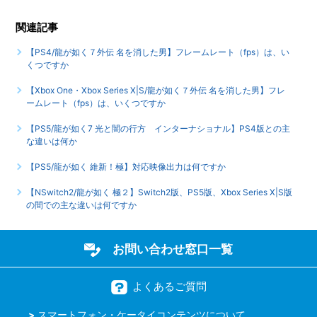
めた事によって、二度と行えなくなるサイドストーリーなど
はありますか
関連記事
【PS4/龍が如く７外伝 名を消した男】フレームレート（fps）は、い
【PS5/龍が如く７外伝 名を消した男】PS4版とPS5版では
くつですか
トロフィーは別々になりますか
【Xbox One・Xbox Series X|S/龍が如く７外伝 名を消した男】フレ
もっと見る
ームレート（fps）は、いくつですか
【PS5/龍が如く7 光と闇の行方 インターナショナル】PS4版との主
な違いは何か
【PS5/龍が如く 維新！極】対応映像出力は何ですか
【NSwitch2/龍が如く 極２】Switch2版、PS5版、Xbox Series X|S版
の間での主な違いは何ですか
お問い合わせ窓口一覧
よくあるご質問
スマートフォン・ケータイコンテンツについて