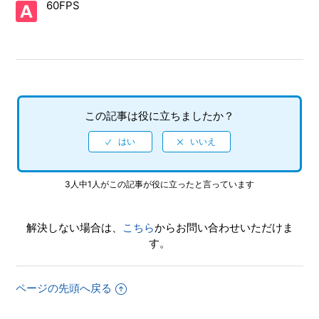
60FPS
ていますか（制限されている機能はありますか）
【PS5/龍が如く７外伝 名を消した男】プレイ動画やゲーム
画面写真を、動画サイト／SNS等で公開してもいいですか
【PS5/龍が如く７外伝 名を消した男】何をしたらいいか、
どこへ行けばいいか、バトルで勝てない場合はどうすればい
この記事は役に立ちましたか？
いですか
【PS5/龍が如く７外伝 名を消した男】エンディング後（ク
リア後）は何かモードが追加されたりしますか、エンディン
グ後（クリア後）もプレイ可能でしょうか
3人中1人がこの記事が役に立ったと言っています
【PS5/龍が如く７外伝 名を消した男】サイドストーリーな
解決しない場合は、
こちら
からお問い合わせいただけま
どで、目的の場所に行ってもイベントが発生しません
す。
【PS5/龍が如く７外伝 名を消した男】パチンコやパチスロ
はできますか
ページの先頭へ戻る
【PS5/龍が如く７外伝 名を消した男】先にストーリーを進