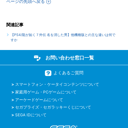
ページの先頭へ戻る
めた事によって、二度と行えなくなるサイドストーリーなど
はありますか
【PS4/龍が如く７外伝 名を消した男】PS4版とPS5版では
関連記事
トロフィーは別々になりますか
【PS4/龍が如く７外伝 名を消した男】他機種版との主な違いは何で
すか
もっと見る
お問い合わせ窓口一覧
よくあるご質問
スマートフォン・ケータイコンテンツについて
家庭用ゲーム・PCゲームについて
アーケードゲームについて
セガプライズ・セガラッキーくじについて
SEGA IDについて