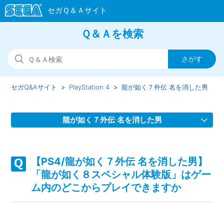
Ｑ＆Ａを検索
セガQ&Aサイト
PlayStation 4
龍が如く７外伝 名を消した男
龍が如く７外伝 名を消した男
【PS4/龍が如く７外伝 名を消した男】Steam版の問い合わ
せ先はどこですか
【PS4/龍が如く７外伝 名を消した男】
「龍が如く８スペシャル体験版」はゲー
【PS4/龍が如く７外伝 名を消した男】取扱説明書（マニュ
ム内のどこからプレイできますか
アル）はどこかで見られますか
【PS4/龍が如く７外伝 名を消した男】プレイ動画やゲーム