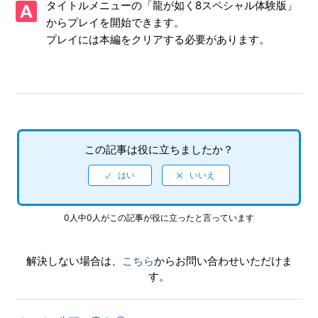
タイトルメニューの「龍が如く8スペシャル体験版」
画面写真を、動画サイト／SNS等で公開してもいいですか
からプレイを開始できます。
プレイには本編をクリアする必要があります。
【PS4/龍が如く７外伝 名を消した男】シェア機能に対応し
ていますか（制限されている機能はありますか）
【PS4/龍が如く７外伝 名を消した男】何をしたらいいか、
どこへ行けばいいか、バトルで勝てない場合はどうすればい
いですか
この記事は役に立ちましたか？
【PS4/龍が如く７外伝 名を消した男】サイドストーリーな
どで、目的の場所に行ってもイベントが発生しません
【PS4/龍が如く７外伝 名を消した男】エンディング後（ク
リア後）は何かモードが追加されたりしますか、エンディン
0人中0人がこの記事が役に立ったと言っています
グ後（クリア後）もプレイ可能でしょうか
解決しない場合は、
こちら
からお問い合わせいただけま
【PS4/龍が如く７外伝 名を消した男】パチンコやパチスロ
す。
はできますか
【PS4/龍が如く７外伝 名を消した男】先にストーリーを進