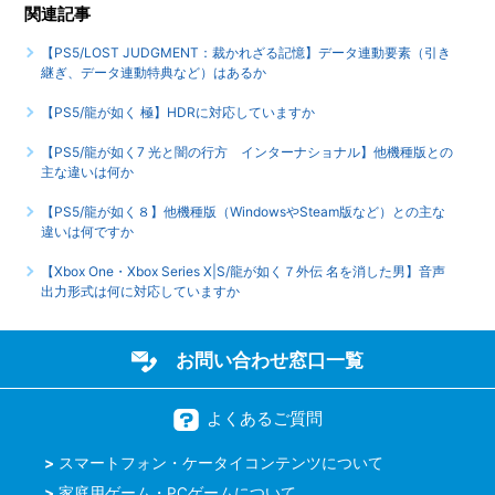
関連記事
めた事によって、二度と行えなくなるサイドストーリーなど
はありますか
【PS5/LOST JUDGMENT：裁かれざる記憶】データ連動要素（引き
継ぎ、データ連動特典など）はあるか
【PS5/龍が如く７外伝 名を消した男】PS4版とPS5版では
【PS5/龍が如く 極】HDRに対応していますか
トロフィーは別々になりますか
【PS5/龍が如く7 光と闇の行方 インターナショナル】他機種版との
もっと見る
主な違いは何か
【PS5/龍が如く８】他機種版（WindowsやSteam版など）との主な
違いは何ですか
【Xbox One・Xbox Series X|S/龍が如く７外伝 名を消した男】音声
出力形式は何に対応していますか
お問い合わせ窓口一覧
よくあるご質問
スマートフォン・ケータイコンテンツについて
家庭用ゲーム・PCゲームについて