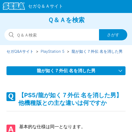
Ｑ＆Ａを検索
セガQ&Aサイト
PlayStation 5
龍が如く７外伝 名を消した男
龍が如く７外伝 名を消した男
【PS5/龍が如く７外伝 名を消した男】Steam版の問い合わ
せ先はどこですか
【PS5/龍が如く７外伝 名を消した男】
他機種版との主な違いは何ですか
【PS5/龍が如く７外伝 名を消した男】取扱説明書（マニュ
アル）はどこかで見られますか
基本的な仕様は同一となります。
【PS5/龍が如く７外伝 名を消した男】シェア機能に対応し