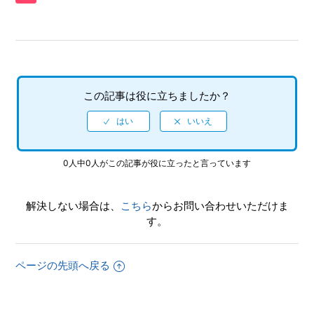
ていますか（制限されている機能はありますか）
【PS5/龍が如く７外伝 名を消した男】プレイ動画やゲーム
画面写真を、動画サイト／SNS等で公開してもいいですか
【PS5/龍が如く７外伝 名を消した男】何をしたらいいか、
この記事は役に立ちましたか？
どこへ行けばいいか、バトルで勝てない場合はどうすればい
いですか
【PS5/龍が如く７外伝 名を消した男】エンディング後（ク
0人中0人がこの記事が役に立ったと言っています
リア後）は何かモードが追加されたりしますか、エンディン
グ後（クリア後）もプレイ可能でしょうか
解決しない場合は、
こちら
からお問い合わせいただけま
【PS5/龍が如く７外伝 名を消した男】サイドストーリーな
す。
どで、目的の場所に行ってもイベントが発生しません
【PS5/龍が如く７外伝 名を消した男】パチンコやパチスロ
ページの先頭へ戻る
はできますか
【PS5/龍が如く７外伝 名を消した男】先にストーリーを進