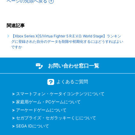
ページの先頭へ戻る
めた事によって、二度と行えなくなるサイドストーリーなど
はありますか
関連記事
【PS5/龍が如く７外伝 名を消した男】PS4版とPS5版では
トロフィーは別々になりますか
【Xbox Series X|S/Virtua Fighter 5 R.E.V.O. World Stage】ランキン
グに登録された自分のデータを削除や初期化するにはどうすればよい
もっと見る
ですか
お問い合わせ窓口一覧
よくあるご質問
スマートフォン・ケータイコンテンツについて
家庭用ゲーム・PCゲームについて
アーケードゲームについて
セガプライズ・セガラッキーくじについて
SEGA IDについて