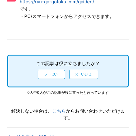
https://ryu-ga-gotoku.com/gaiden/
ていますか（制限されている機能はありますか）
です。
・PC/スマートフォンからアクセスできます。
【PS5/龍が如く７外伝 名を消した男】プレイ動画やゲーム
画面写真を、動画サイト／SNS等で公開してもいいですか
【PS5/龍が如く７外伝 名を消した男】何をしたらいいか、
どこへ行けばいいか、バトルで勝てない場合はどうすればい
いですか
この記事は役に立ちましたか？
【PS5/龍が如く７外伝 名を消した男】エンディング後（ク
リア後）は何かモードが追加されたりしますか、エンディン
グ後（クリア後）もプレイ可能でしょうか
【PS5/龍が如く７外伝 名を消した男】サイドストーリーな
0人中0人がこの記事が役に立ったと言っています
どで、目的の場所に行ってもイベントが発生しません
解決しない場合は、
こちら
からお問い合わせいただけま
【PS5/龍が如く７外伝 名を消した男】パチンコやパチスロ
す。
はできますか
【PS5/龍が如く７外伝 名を消した男】先にストーリーを進