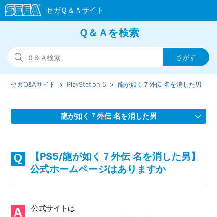
Ｑ＆Ａを検索
セガQ&Aサイト
PlayStation 5
龍が如く７外伝 名を消した男
龍が如く７外伝 名を消した男
【PS5/龍が如く７外伝 名を消した男】Steam版の問い合わ
せ先はどこですか
【PS5/龍が如く７外伝 名を消した男】
公式ホームページはありますか
【PS5/龍が如く７外伝 名を消した男】取扱説明書（マニュ
アル）はどこかで見られますか
公式サイトは
【PS5/龍が如く７外伝 名を消した男】シェア機能に対応し