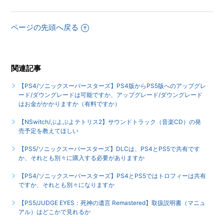
【PS4/ソニックスーパースターズ】音声出力形式は何に対
ページの先頭へ戻る
応していますか
もっと見る
関連記事
【PS4/ソニックスーパースターズ】PS4版からPS5版へのアップグレ
ード/ダウングレードは可能ですか、アップグレード/ダウングレード
はお金がかかりますか（有料ですか）
【NSwitch/ぷよぷよテトリス2】サウンドトラック（音楽CD）の発
売予定を教えてほしい
【PS5/ソニックスーパースターズ】DLCは、PS4とPS5で共有です
か、それとも別々に購入する必要がありますか
【PS4/ソニックスーパースターズ】PS4とPS5ではトロフィーは共有
ですか、それとも別々になりますか
【PS5/JUDGE EYES：死神の遺言 Remastered】取扱説明書（マニュ
アル）はどこかで見れるか