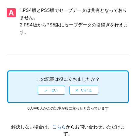
面写真を、動画サイト／SNS等で公開してもいいですか
1.PS4版とPS5版でセーブデータは共有となっており
【PS4/ソニックスーパースターズ】シェア機能に対応して
ません。
いますか（制限されている機能はありますか）
2.PS4版からPS5版にセーブデータの引継ぎを行えま
す。
【PS4/ソニックスーパースターズ】PS4とPS5ではトロフィ
ーは共有ですか、それとも別々になりますか
【PS4/ソニックスーパースターズ】1台の本体から、複数人
が（コントローラーを接続して）オンラインプレイできます
か
この記事は役に立ちましたか？
【PS4/ソニックスーパースターズ】難易度設定はあります
か
【PS4/ソニックスーパースターズ】最大何人まで同時プレ
0人中0人がこの記事が役に立ったと言っています
イ可能でしょうか
解決しない場合は、
こちら
からお問い合わせいただけま
【PS4/ソニックスーパースターズ】言語（音声）設定はあ
す。
りますか（日本語以外の言語や、音声は選べますか）