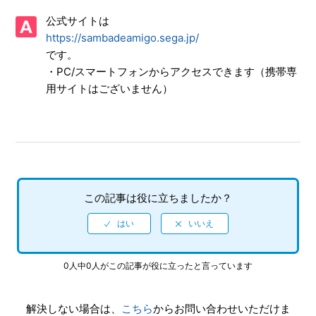
【NSwitch/サンバDEアミーゴ：パーティーセントラル】プ
公式サイトは
レイ動画やゲーム画面写真を、動画サイト／SNS等で公開し
てもいいですか
https://sambadeamigo.sega.jp/
です。
【NSwitch/サンバDEアミーゴ：パーティーセントラル】
・PC/スマートフォンからアクセスできます（携帯専
「キャプチャーボタン」のスクリーンショット撮影や、「キ
用サイトはございません）
ャプチャーボタン」長押しの動画撮影機能に対応しています
か
【NSwitch/サンバDEアミーゴ：パーティーセントラル】ゲ
ームが難しいのですが、何かコツはありますか
【NSwitch/サンバDEアミーゴ：パーティーセントラル】曲
この記事は役に立ちましたか？
と操作のタイミングにズレがあります
【NSwitch/サンバDEアミーゴ：パーティーセントラル】き
せかえできるのはアミーゴだけですか
0人中0人がこの記事が役に立ったと言っています
【NSwitch/サンバDEアミーゴ：パーティーセントラル】難
解決しない場合は、
こちら
からお問い合わせいただけま
易度NORMAL、HARD、SUPER HARDの具体的な違いは何で