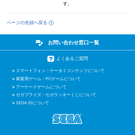
すか
す。
【NSwitch/サンバDEアミーゴ：パーティーセントラル】難
ページの先頭へ戻る
易度設定はありますか
【NSwitch/サンバDEアミーゴ：パーティーセントラル】オ
お問い合わせ窓口一覧
ンラインプレイでボイスチャットをすることはできますか
もっと見る
よくあるご質問
スマートフォン・ケータイコンテンツについて
家庭用ゲーム・PCゲームについて
アーケードゲームについて
セガプライズ・セガラッキーくじについて
SEGA IDについて