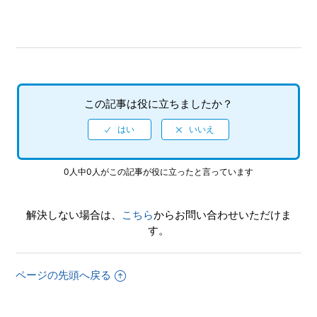
れとも別々になりますか
【Xbox One・Xbox Series X/ソニックオリジンズ・プラ
ス】難易度設定はありますか
【Xbox One・Xbox Series X/ソニックオリジンズ・プラ
ス】インターネットを使用しないと手に入らないアイテムや
この記事は役に立ちましたか？
コンプリート要素などはありますか
【Xbox One・Xbox Series X/ソニックオリジンズ・プラ
ス】言語（音声）設定はありますか
0人中0人がこの記事が役に立ったと言っています
もっと見る
解決しない場合は、
こちら
からお問い合わせいただけま
す。
ページの先頭へ戻る