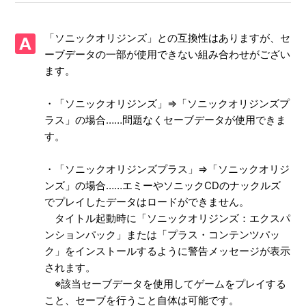
【Xbox One・Xbox Series X/ソニックオリジンズ・プラ
ス】プレイ動画やゲーム画面写真を、動画サイト／SNS等で
「ソニックオリジンズ」との互換性はありますが、セ
公開してもいいですか
ーブデータの一部が使用できない組み合わせがござい
ます。
【Xbox One・Xbox Series X/ソニックオリジンズ・プラ
ス】エンディング後（クリア後）は何かモードが追加された
・「ソニックオリジンズ」⇒「ソニックオリジンズプ
りしますか、エンディング後（クリア後）もプレイ可能でし
ラス」の場合……問題なくセーブデータが使用できま
ょうか
す。
【Xbox One・Xbox Series X/ソニックオリジンズ・プラ
・「ソニックオリジンズプラス」⇒「ソニックオリジ
ス】シェア機能に対応していますか、Xbox本体機能でのプ
ンズ」の場合……エミーやソニックCDのナックルズ
レイ動画の録画や、Twitch からのストリーム配信で制限さ
れている機能はありますか
でプレイしたデータはロードができません。
タイトル起動時に「ソニックオリジンズ：エクスパ
【Xbox One・Xbox Series X/ソニックオリジンズ・プラ
ンションパック」または「プラス・コンテンツパッ
ス】実績は「ソニックオリジンズ」と共通ですか
ク」をインストールするように警告メッセージが表示
されます。
【Xbox One・Xbox Series X/ソニックオリジンズ・プラ
※該当セーブデータを使用してゲームをプレイする
ス】Xbox Series X|SとXbox Oneでは実績は共有ですか、そ
こと、セーブを行うこと自体は可能です。