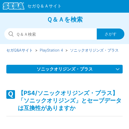
Ｑ＆Ａを検索
セガQ&Aサイト
PlayStation 4
ソニックオリジンズ・プラス
ソニックオリジンズ・プラス
【PS4/ソニックオリジンズ・プラス】取扱説明書（マニュ
アル）はどこかで見られますか
【PS4/ソニックオリジンズ・プラス】
「ソニックオリジンズ」とセーブデータ
【PS4/ソニックオリジンズ・プラス】Steam／Epic Games
は互換性がありますか
Store 版の問い合わせ先はどこですか
【PS4/ソニックオリジンズ・プラス】プレイ動画やゲーム