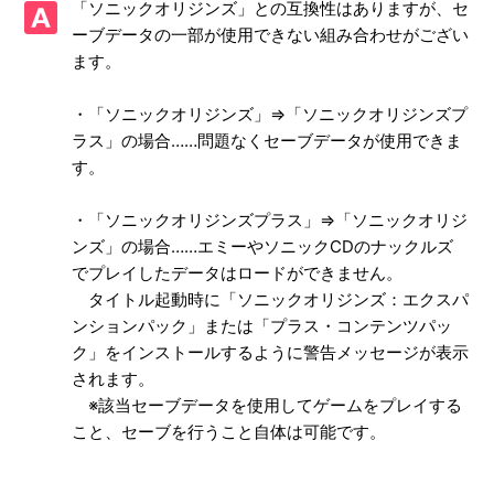
「ソニックオリジンズ」との互換性はありますが、セ
画面写真を、動画サイト／SNS等で公開してもいいですか
ーブデータの一部が使用できない組み合わせがござい
ます。
【PS4/ソニックオリジンズ・プラス】シェア機能に対応し
ていますか
・「ソニックオリジンズ」⇒「ソニックオリジンズプ
【PS4/ソニックオリジンズ・プラス】エンディング後（ク
ラス」の場合……問題なくセーブデータが使用できま
リア後）は何かモードが追加されたりしますか、エンディン
す。
グ後（クリア後）もプレイ可能でしょうか
・「ソニックオリジンズプラス」⇒「ソニックオリジ
【PS4/ソニックオリジンズ・プラス】トロフィーは「ソニ
ンズ」の場合……エミーやソニックCDのナックルズ
ックオリジンズ」と共通ですか
でプレイしたデータはロードができません。
タイトル起動時に「ソニックオリジンズ：エクスパ
【PS4/ソニックオリジンズ・プラス】PS4とPS5ではトロフ
ンションパック」または「プラス・コンテンツパッ
ィーは共有ですか、それとも別々になりますか
ク」をインストールするように警告メッセージが表示
されます。
【PS4/ソニックオリジンズ・プラス】難易度設定はありま
※該当セーブデータを使用してゲームをプレイする
すか
こと、セーブを行うこと自体は可能です。
【PS4/ソニックオリジンズ・プラス】最大何人まで同時プ
レイ可能でしょうか