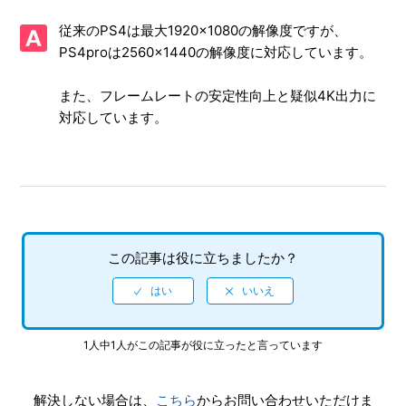
画面写真を、動画サイト／SNS等で公開してもいいですか
従来のPS4は最大1920×1080の解像度ですが、
【PS4/ソニックオリジンズ・プラス】シェア機能に対応し
PS4proは2560×1440の解像度に対応しています。
ていますか
また、フレームレートの安定性向上と疑似4K出力に
【PS4/ソニックオリジンズ・プラス】エンディング後（ク
対応しています。
リア後）は何かモードが追加されたりしますか、エンディン
グ後（クリア後）もプレイ可能でしょうか
【PS4/ソニックオリジンズ・プラス】トロフィーは「ソニ
ックオリジンズ」と共通ですか
【PS4/ソニックオリジンズ・プラス】PS4とPS5ではトロフ
この記事は役に立ちましたか？
ィーは共有ですか、それとも別々になりますか
【PS4/ソニックオリジンズ・プラス】難易度設定はありま
すか
1人中1人がこの記事が役に立ったと言っています
【PS4/ソニックオリジンズ・プラス】最大何人まで同時プ
解決しない場合は、
こちら
からお問い合わせいただけま
レイ可能でしょうか