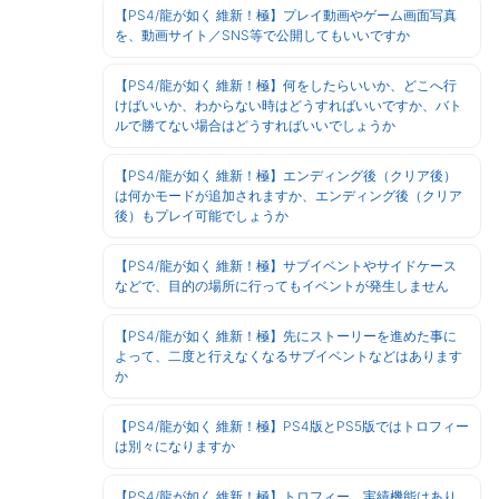
【PS4/龍が如く 維新！極】プレイ動画やゲーム画面写真
を、動画サイト／SNS等で公開してもいいですか
【PS4/龍が如く 維新！極】何をしたらいいか、どこへ行
けばいいか、わからない時はどうすればいいですか、バト
ルで勝てない場合はどうすればいいでしょうか
【PS4/龍が如く 維新！極】エンディング後（クリア後）
は何かモードが追加されますか、エンディング後（クリア
後）もプレイ可能でしょうか
【PS4/龍が如く 維新！極】サブイベントやサイドケース
などで、目的の場所に行ってもイベントが発生しません
【PS4/龍が如く 維新！極】先にストーリーを進めた事に
よって、二度と行えなくなるサブイベントなどはあります
か
【PS4/龍が如く 維新！極】PS4版とPS5版ではトロフィー
は別々になりますか
【PS4/龍が如く 維新！極】トロフィー、実績機能はあり