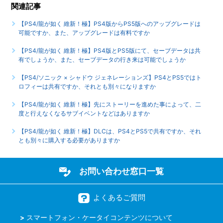
関連記事
すか
【PS4/龍が如く 維新！極】PS4版からPS5版へのアップグレードは
【PS4/龍が如く 維新！極】途中で難易度の変更はできます
可能ですか、また、アップグレードは有料ですか
か
【PS4/龍が如く 維新！極】PS4版とPS5版にて、セーブデータは共
有でしょうか、また、セーブデータの行き来は可能でしょうか
もっと見る
【PS4/ソニック × シャドウ ジェネレーションズ】PS4とPS5ではト
ロフィーは共有ですか、それとも別々になりますか
【PS4/龍が如く 維新！極】先にストーリーを進めた事によって、二
度と行えなくなるサブイベントなどはありますか
【PS4/龍が如く 維新！極】DLCは、PS4とPS5で共有ですか、それ
とも別々に購入する必要がありますか
お問い合わせ窓口一覧
よくあるご質問
スマートフォン・ケータイコンテンツについて