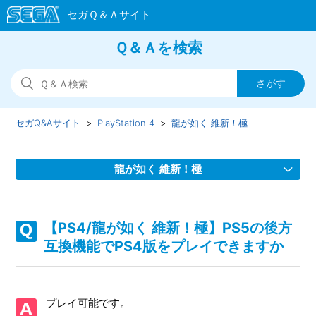
Ｑ＆Ａを検索
セガQ&Aサイト
PlayStation 4
龍が如く 維新！極
龍が如く 維新！極
【PS4/龍が如く 維新！極】取扱説明書はどこにありますか
【PS4/龍が如く 維新！極】PS5の後方
【PS4/龍が如く 維新！極】アーリーアクセス期間中、プレ
互換機能でPS4版をプレイできますか
イ動画やゲーム画面写真を、動画サイト／SNS等で公開して
もいいですか
プレイ可能です。
【PS4/龍が如く 維新！極】プレイ動画やゲーム画面写真