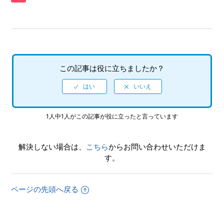
を、動画サイト／SNS等で公開してもいいですか
【PS4/龍が如く 維新！極】何をしたらいいか、どこへ行け
ばいいか、わからない時はどうすればいいですか、バトルで
勝てない場合はどうすればいいでしょうか
この記事は役に立ちましたか？
【PS4/龍が如く 維新！極】エンディング後（クリア後）は
何かモードが追加されますか、エンディング後（クリア後）
もプレイ可能でしょうか
1人中1人がこの記事が役に立ったと言っています
【PS4/龍が如く 維新！極】サブイベントやサイドケースな
どで、目的の場所に行ってもイベントが発生しません
解決しない場合は、
こちら
からお問い合わせいただけま
【PS4/龍が如く 維新！極】先にストーリーを進めた事によ
す。
って、二度と行えなくなるサブイベントなどはありますか
【PS4/龍が如く 維新！極】PS4版とPS5版ではトロフィー
ページの先頭へ戻る
は別々になりますか
【PS4/龍が如く 維新！極】トロフィー、実績機能はありま