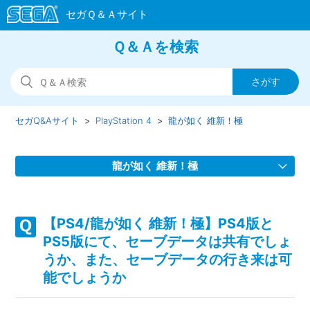
Ｑ＆Ａを検索
セガQ&Aサイト
PlayStation 4
龍が如く 維新！極
龍が如く 維新！極
【PS4/龍が如く 維新！極】取扱説明書はどこにありますか
【PS4/龍が如く 維新！極】PS4版と
【PS4/龍が如く 維新！極】アーリーアクセス期間中、プレ
PS5版にて、セーブデータは共有でしょ
イ動画やゲーム画面写真を、動画サイト／SNS等で公開して
うか、また、セーブデータの行き来は可
もいいですか
能でしょうか
【PS4/龍が如く 維新！極】プレイ動画やゲーム画面写真