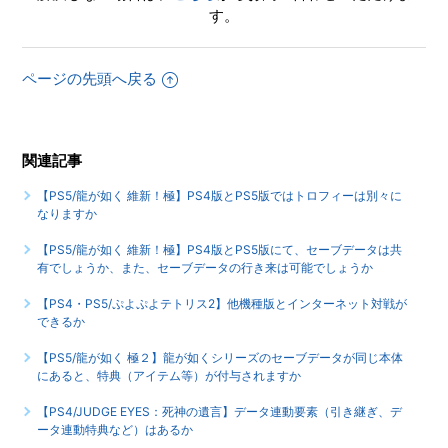
す。
すか
【PS4/龍が如く 維新！極】途中で難易度の変更はできます
ページの先頭へ戻る
か
もっと見る
関連記事
【PS5/龍が如く 維新！極】PS4版とPS5版ではトロフィーは別々に
なりますか
【PS5/龍が如く 維新！極】PS4版とPS5版にて、セーブデータは共
有でしょうか、また、セーブデータの行き来は可能でしょうか
【PS4・PS5/ぷよぷよテトリス2】他機種版とインターネット対戦が
できるか
【PS5/龍が如く 極２】龍が如くシリーズのセーブデータが同じ本体
にあると、特典（アイテム等）が付与されますか
【PS4/JUDGE EYES：死神の遺言】データ連動要素（引き継ぎ、デ
ータ連動特典など）はあるか