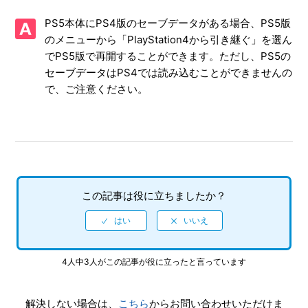
を、動画サイト／SNS等で公開してもいいですか
PS5本体にPS4版のセーブデータがある場合、PS5版
【PS4/龍が如く 維新！極】何をしたらいいか、どこへ行け
のメニューから「PlayStation4から引き継ぐ」を選ん
ばいいか、わからない時はどうすればいいですか、バトルで
でPS5版で再開することができます。ただし、PS5の
勝てない場合はどうすればいいでしょうか
セーブデータはPS4では読み込むことができませんの
で、ご注意ください。
【PS4/龍が如く 維新！極】エンディング後（クリア後）は
何かモードが追加されますか、エンディング後（クリア後）
もプレイ可能でしょうか
【PS4/龍が如く 維新！極】サブイベントやサイドケースな
どで、目的の場所に行ってもイベントが発生しません
この記事は役に立ちましたか？
【PS4/龍が如く 維新！極】先にストーリーを進めた事によ
って、二度と行えなくなるサブイベントなどはありますか
【PS4/龍が如く 維新！極】PS4版とPS5版ではトロフィー
4人中3人がこの記事が役に立ったと言っています
は別々になりますか
解決しない場合は、
こちら
からお問い合わせいただけま
【PS4/龍が如く 維新！極】トロフィー、実績機能はありま