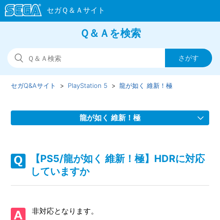
Ｑ＆Ａを検索
セガQ&Aサイト
PlayStation 5
龍が如く 維新！極
龍が如く 維新！極
【PS5/龍が如く 維新！極】取扱説明書はどこにありますか
【PS5/龍が如く 維新！極】HDRに対応
【PS5/龍が如く 維新！極】プレイ動画やゲーム画面写真
していますか
を、動画サイト／SNS等で公開してもいいですか
【PS5/龍が如く 維新！極】アーリーアクセス期間中、プレ
非対応となります。
イ動画やゲーム画面写真を、動画サイト／SNS等で公開して