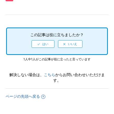
もいいですか
【PS5/龍が如く 維新！極】何をしたらいいか、どこへ行け
ばいいか、わからない時はどうすればいいですか、バトルで
勝てない場合はどうすればいいでしょうか
この記事は役に立ちましたか？
【PS5/龍が如く 維新！極】エンディング後（クリア後）は
何かモードが追加されますか、エンディング後（クリア後）
もプレイ可能でしょうか
1人中1人がこの記事が役に立ったと言っています
【PS5/龍が如く 維新！極】サブイベントやサイドケースな
どで、目的の場所に行ってもイベントが発生しません
解決しない場合は、
こちら
からお問い合わせいただけま
【PS5/龍が如く 維新！極】先にストーリーを進めた事によ
す。
って、二度と行えなくなるサブイベントなどはありますか
【PS5/龍が如く 維新！極】PS4版とPS5版ではトロフィー
ページの先頭へ戻る
は別々になりますか
【PS5/龍が如く 維新！極】トロフィー、実績機能はありま