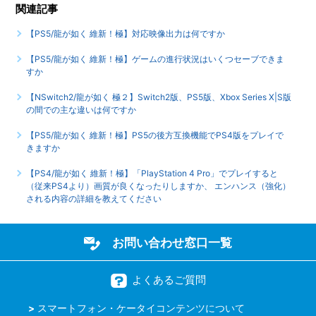
関連記事
すか
【PS5/龍が如く 維新！極】対応映像出力は何ですか
【PS5/龍が如く 維新！極】難易度設定はありますか、各難
易度の違いは何でしょうか
【PS5/龍が如く 維新！極】ゲームの進行状況はいくつセーブできま
すか
もっと見る
【NSwitch2/龍が如く 極２】Switch2版、PS5版、Xbox Series X|S版
の間での主な違いは何ですか
【PS5/龍が如く 維新！極】PS5の後方互換機能でPS4版をプレイで
きますか
【PS4/龍が如く 維新！極】「PlayStation 4 Pro」でプレイすると
（従来PS4より）画質が良くなったりしますか、 エンハンス（強化）
される内容の詳細を教えてください
お問い合わせ窓口一覧
よくあるご質問
スマートフォン・ケータイコンテンツについて