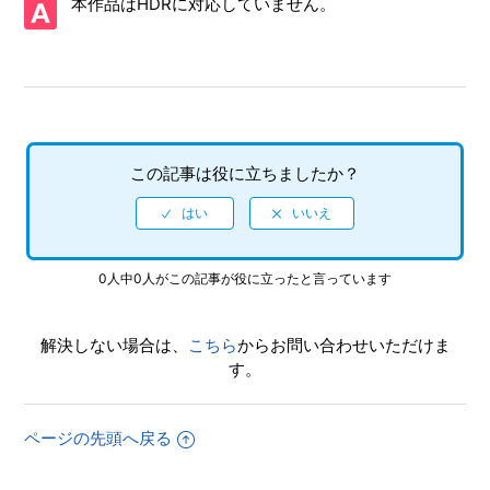
本作品はHDRに対応していません。
【Xbox One・Xbox Series X/ソニックフロンティア】プレ
イ動画やゲーム画面写真を、動画サイト／SNS等で公開して
もいいですか
【Xbox One・Xbox Series X/ソニックフロンティア】Xbox
本体機能でのプレイ動画の録画や、Twitch からのストリー
ム配信で制限されている機能はありますか
この記事は役に立ちましたか？
【Xbox One・Xbox Series X/ソニックフロンティア】ゲー
ムが難しいのですが、何かコツはありますか
0人中0人がこの記事が役に立ったと言っています
【Xbox One・Xbox Series X/ソニックフロンティア】Xbox
Series X|SとXbox Oneでは実績は共有ですか、それとも
別々になりますか
解決しない場合は、
こちら
からお問い合わせいただけま
す。
【Xbox One・Xbox Series X/ソニックフロンティア】トロ
フィー、実績機能はありますか
ページの先頭へ戻る
【Xbox One・Xbox Series X/ソニックフロンティア】難易
度設定はありますか、各難易度の違いは何でしょうか