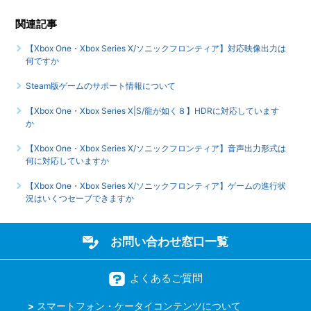
関連記事
【Xbox One・Xbox Series X/ソニックフロンティア】イン
ターネットを使用したモードやコンテンツはありますか
【Xbox One・Xbox Series X/ソニックフロンティア】対応映像出力は
何ですか
【Xbox One・Xbox Series X/ソニックフロンティア】最大
Steam版ゲームのサポート情報について
何人まで同時プレイ可能でしょうか
【Xbox One・Xbox Series X|S/龍が如く８】HDRに対応しています
もっと見る
か
【Xbox One・Xbox Series X/ソニックフロンティア】音声出力形式は
何に対応していますか
【Xbox One・Xbox Series X/ソニックフロンティア】ゲームの進行状
況はいくつセーブできますか
お問い合わせ窓口一覧
よくあるご質問
スマートフォン・ケータイコンテンツについて