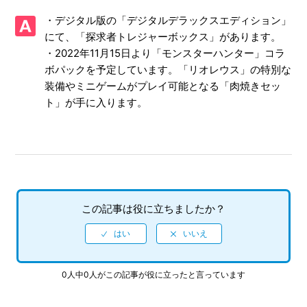
【Xbox One・Xbox Series X/ソニックフロンティア】プレ
・デジタル版の「デジタルデラックスエディション」
イ動画やゲーム画面写真を、動画サイト／SNS等で公開して
もいいですか
にて、「探求者トレジャーボックス」があります。
・2022年11月15日より「モンスターハンター」コラ
【Xbox One・Xbox Series X/ソニックフロンティア】Xbox
ボパックを予定しています。「リオレウス」の特別な
本体機能でのプレイ動画の録画や、Twitch からのストリー
装備やミニゲームがプレイ可能となる「肉焼きセッ
ム配信で制限されている機能はありますか
ト」が手に入ります。
【Xbox One・Xbox Series X/ソニックフロンティア】ゲー
ムが難しいのですが、何かコツはありますか
【Xbox One・Xbox Series X/ソニックフロンティア】Xbox
Series X|SとXbox Oneでは実績は共有ですか、それとも
別々になりますか
この記事は役に立ちましたか？
【Xbox One・Xbox Series X/ソニックフロンティア】トロ
フィー、実績機能はありますか
0人中0人がこの記事が役に立ったと言っています
【Xbox One・Xbox Series X/ソニックフロンティア】難易
度設定はありますか、各難易度の違いは何でしょうか