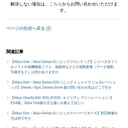
解決しない場合は、
こちら
からお問い合わせいただけま
す。
【Xbox One・Xbox Series X/ソニックフロンティア】イン
ターネットを使用したモードやコンテンツはありますか
ページの先頭へ戻る
【Xbox One・Xbox Series X/ソニックフロンティア】最大
何人まで同時プレイ可能でしょうか
もっと見る
関連記事
【Xbox One・Xbox Series X/ソニックフロンティア】シリーズタイト
ルソフトや他機種版ソフト、他媒体などとの連動要素（データ連動、
引継ぎなど）は何かありますか
【Xbox One・Xbox Series X|S/ソニック × シャドウ ジェネレーショ
ンズ】Steam／Epic Games Store 版の問い合わせ先はどこですか
【Xbox One/ALIEN: ISOLATION -エイリアン アイソレーション-】
PS4版、Xbox One版の主な違いを教えてほしい
【Xbox One・Xbox Series X/ソニックスーパースターズ】対応映像出
力は何ですか