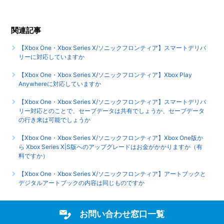
【Xbox One・Xbox Series X/ソニックフロンティア】イン
ターネットを使用したモードやコンテンツはありますか
関連記事
【Xbox One・Xbox Series X/ソニックフロンティア】スマートデリバ
【Xbox One・Xbox Series X/ソニックフロンティア】最大
リーに対応していますか
何人まで同時プレイ可能でしょうか
【Xbox One・Xbox Series X/ソニックフロンティア】Xbox Play
もっと見る
Anywhereに対応していますか
【Xbox One・Xbox Series X/ソニックフロンティア】スマートデリバ
リー対応とのことで、セーブデータは共有でしょうか、セーブデータ
の行き来は可能でしょうか
【Xbox One・Xbox Series X/ソニックフロンティア】Xbox One版か
ら Xbox Series X|S版へのアップグレードはお金がかかりますか（有
料ですか）
【Xbox One・Xbox Series X/ソニックフロンティア】アートブックと
デジタルアートブックの内容は同じものですか
お問い合わせ窓口一覧