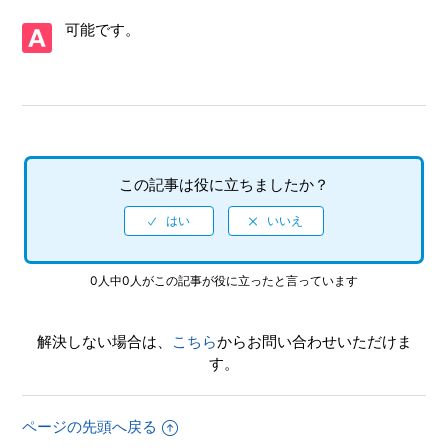
【Xbox One・Xbox Series X/ソニックフロンティア】プレ
可能です。
イ動画やゲーム画面写真を、動画サイト／SNS等で公開して
もいいですか
【Xbox One・Xbox Series X/ソニックフロンティア】Xbox
本体機能でのプレイ動画の録画や、Twitch からのストリー
ム配信で制限されている機能はありますか
この記事は役に立ちましたか？
【Xbox One・Xbox Series X/ソニックフロンティア】ゲー
ムが難しいのですが、何かコツはありますか
【Xbox One・Xbox Series X/ソニックフロンティア】Xbox
Series X|SとXbox Oneでは実績は共有ですか、それとも
0人中0人がこの記事が役に立ったと言っています
別々になりますか
解決しない場合は、
こちら
からお問い合わせいただけま
【Xbox One・Xbox Series X/ソニックフロンティア】トロ
す。
フィー、実績機能はありますか
【Xbox One・Xbox Series X/ソニックフロンティア】難易
ページの先頭へ戻る
度設定はありますか、各難易度の違いは何でしょうか