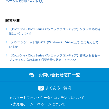
ページの先頭へ戻る
【Xbox One・Xbox Series X/ソニックフロンティア】イン
ターネットを使用したモードやコンテンツはありますか
関連記事
【Xbox One・Xbox Series X/ソニックフロンティア】最大
【Xbox One・Xbox Series X/ソニックフロンティア】ソフト本体の容
何人まで同時プレイ可能でしょうか
量はいくつですか
もっと見る
【パソコンゲーム】古いOS（Windows7、Vistaなど）には対応して
いるか
【Xbox One・Xbox Series X/ソニックフロンティア】作成されるセー
ブファイルの各種名称や必要容量を教えてください
お問い合わせ窓口一覧
よくあるご質問
スマートフォン・ケータイコンテンツについて
家庭用ゲーム・PCゲームについて