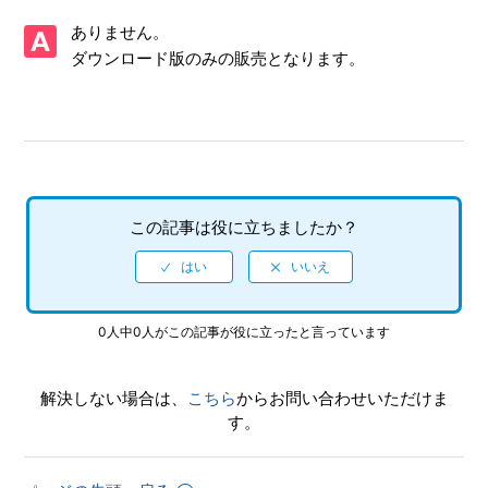
【Xbox One・Xbox Series X/ソニックフロンティア】プレ
ありません。
イ動画やゲーム画面写真を、動画サイト／SNS等で公開して
もいいですか
ダウンロード版のみの販売となります。
【Xbox One・Xbox Series X/ソニックフロンティア】Xbox
本体機能でのプレイ動画の録画や、Twitch からのストリー
ム配信で制限されている機能はありますか
【Xbox One・Xbox Series X/ソニックフロンティア】ゲー
この記事は役に立ちましたか？
ムが難しいのですが、何かコツはありますか
【Xbox One・Xbox Series X/ソニックフロンティア】Xbox
Series X|SとXbox Oneでは実績は共有ですか、それとも
別々になりますか
0人中0人がこの記事が役に立ったと言っています
【Xbox One・Xbox Series X/ソニックフロンティア】トロ
解決しない場合は、
こちら
からお問い合わせいただけま
フィー、実績機能はありますか
す。
【Xbox One・Xbox Series X/ソニックフロンティア】難易
度設定はありますか、各難易度の違いは何でしょうか